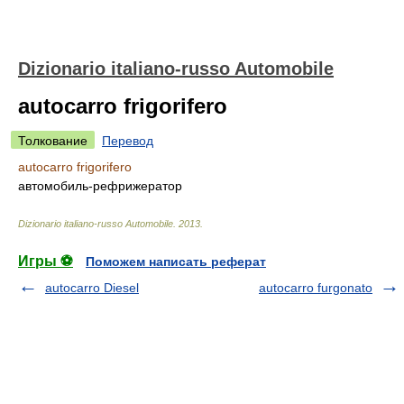
Dizionario italiano-russo Automobile
autocarro frigorifero
Толкование
Перевод
autocarro frigorifero
автомобиль-рефрижератор
Dizionario italiano-russo Automobile
.
2013
.
Игры ⚽
Поможем написать реферат
autocarro Diesel
autocarro furgonato