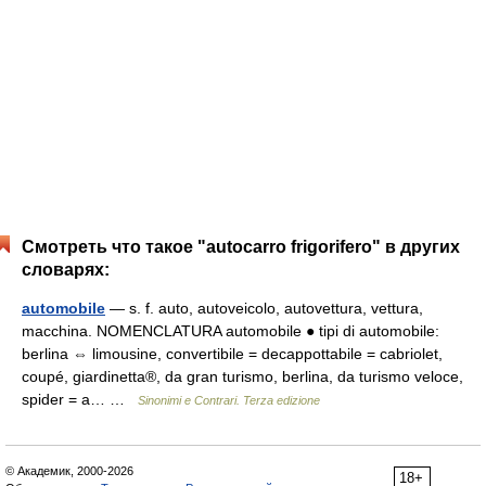
Смотреть что такое "autocarro frigorifero" в других
словарях:
automobile
— s. f. auto, autoveicolo, autovettura, vettura,
macchina. NOMENCLATURA automobile ● tipi di automobile:
berlina ⇔ limousine, convertibile = decappottabile = cabriolet,
coupé, giardinetta®, da gran turismo, berlina, da turismo veloce,
spider = a… …
Sinonimi e Contrari. Terza edizione
© Академик, 2000-2026
18+